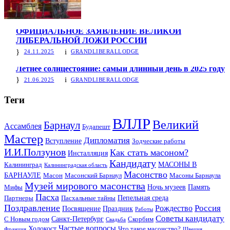
ОФИЦИАЛЬНОЕ ЗАЯВЛЕНИЕ ВЕЛИКОЙ
ЛИБЕРАЛЬНОЙ ЛОЖИ РОССИИ
24.11.2025
GRANDLIBERALLODGE
Летнее солнцестояние: самый длинный день в 2025 году
21.06.2025
GRANDLIBERALLODGE
Теги
ВЛЛР
Великий
Барнаул
Ассамблея
Будапешт
Мастер
Дипломатия
Вступление
Зодческие работы
И.И.Ползунов
Как стать масоном?
Инсталляция
Кандидату
МАСОНЫ В
Калининград
Калининградская область
Масонство
БАРНАУЛЕ
Масон
Масонский Барнаул
Масоны Барнаула
Музей мирового масонства
Ночь музеев
Память
Мифы
Пасха
Пепельная среда
Партнеры
Пасхальные тайны
Поздравление
Россия
Рождество
Посвящение
Праздник
Работы
Советы кандидату
Санкт-Петербург
С Новым годом
Скорбим
Свадьба
Частые вопросы
Холокост
Что такое масонство?
Франция
Швеция