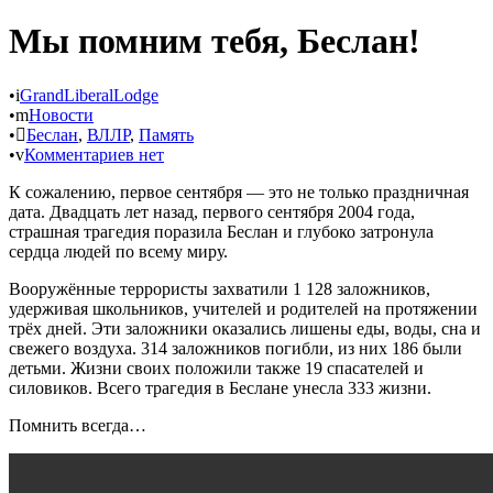
Мы помним тебя, Беслан!
•
GrandLiberalLodge
•
Новости
•
Беслан
,
ВЛЛР
,
Память
•
Комментариев нет
К сожалению, первое сентября — это не только праздничная
дата. Двадцать лет назад, первого сентября 2004 года,
страшная трагедия поразила Беслан и глубоко затронула
сердца людей по всему миру.
Вооружённые террористы захватили 1 128 заложников,
удерживая школьников, учителей и родителей на протяжении
трёх дней. Эти заложники оказались лишены еды, воды, сна и
свежего воздуха. 314 заложников погибли, из них 186 были
детьми. Жизни своих положили также 19 спасателей и
силовиков. Всего трагедия в Беслане унесла 333 жизни.
Помнить всегда…