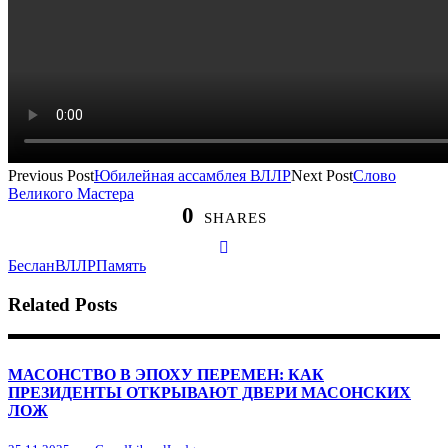
Previous Post
Юбилейная ассамблея ВЛЛР
Next Post
Слово
Великого Мастера
0
SHARES
Беслан
ВЛЛР
Память
Related Posts
МАСОНСТВО В ЭПОХУ ПЕРЕМЕН: КАК
ПРЕЗИДЕНТЫ ОТКРЫВАЮТ ДВЕРИ МАСОНСКИХ
ЛОЖ