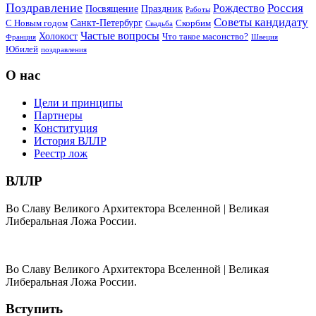
Поздравление
Россия
Рождество
Посвящение
Праздник
Работы
Советы кандидату
Санкт-Петербург
С Новым годом
Скорбим
Свадьба
Частые вопросы
Холокост
Что такое масонство?
Франция
Швеция
Юбилей
поздравления
О нас
Цели и принципы
Партнеры
Конституция
История ВЛЛР
Реестр лож
ВЛЛР
Во Славу Великого Архитектора Вселенной | Великая
Либеральная Ложа России.
Во Славу Великого Архитектора Вселенной | Великая
Либеральная Ложа России.
Вступить