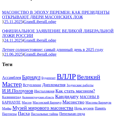
МАСОНСТВО В ЭПОХУ ПЕРЕМЕН: КАК ПРЕЗИДЕНТЫ
ОТКРЫВАЮТ ДВЕРИ МАСОНСКИХ ЛОЖ
25.11.2025
GrandLiberalLodge
ОФИЦИАЛЬНОЕ ЗАЯВЛЕНИЕ ВЕЛИКОЙ ЛИБЕРАЛЬНОЙ
ЛОЖИ РОССИИ
24.11.2025
GrandLiberalLodge
Летнее солнцестояние: самый длинный день в 2025 году
21.06.2025
GrandLiberalLodge
Теги
ВЛЛР
Великий
Барнаул
Ассамблея
Будапешт
Мастер
Дипломатия
Вступление
Зодческие работы
И.И.Ползунов
Как стать масоном?
Инсталляция
Кандидату
МАСОНЫ В
Калининград
Калининградская область
Масонство
БАРНАУЛЕ
Масон
Масонский Барнаул
Масоны Барнаула
Музей мирового масонства
Ночь музеев
Память
Мифы
Пасха
Пепельная среда
Партнеры
Пасхальные тайны