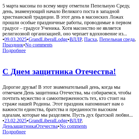
5 марта масоны по всему миру отметили Пепельную Среду,
день, знаменующий начало Великого поста в западной
христианской традиции. В этот день в масонских Ложах
прошли особые праздничные работы, проводимые в первом
градусе – градусе Ученика. Хотя масонство не является
религиозной организацией, оно черпает вдохновение из...
•
09.03.2025
•
GrandLiberalLodge
•
ВЛЛР
,
Пасха
,
Пепельная среда
,
Праздник
•
No comments
Подробнее
C Днем защитника Отечества!
Дорогие друзья! В этот знаменательный день, когда мы
отмечаем День защитника Отечества, мы собираемся, чтобы
почтить мужество и самоотверженность тех, кто стоит на
страже нашей Родины. Этот праздник напоминает нам о
важности единства, братства и преданности высоким
идеалам, которые мы разделяем. Пусть дух братской любви...
•
23.02.2025
•
GrandLiberalLodge
•
ВЛЛР
,
ДеньзащитникаОтечества
•
No comments
Подробнее