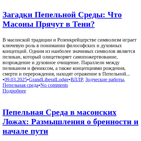
Загадки Пепельной Среды: Что
Масоны Прячут в Тени?
В масонской традиции и Розенкрейцерстве символизм играет
ключевую роль в понимании философских и духовных
концепций. Одним из наиболее значимых символов является
пеликан, который олицетворяет самопожертвование,
возрождение и духовное очищение. Параллели между
пеликаном и фениксом, а также концепциями рождения,
смерти и перерождения, находят отражение в Пепельной...
•
09.03.2025
•
GrandLiberalLodge
•
ВЛЛР
,
Зодческие работы
,
Пепельная среда
•
No comments
Подробнее
Пепельная Среда в масонских
Ложах: Размышления о бренности и
начале пути