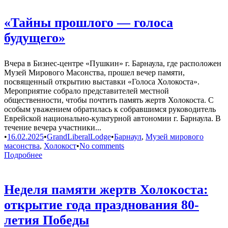
«Тайны прошлого — голоса
будущего»
Вчера в Бизнес-центре «Пушкин» г. Барнаула, где расположен
Музей Мирового Масонства, прошел вечер памяти,
посвященный открытию выставки «Голоса Холокоста».
Мероприятие собрало представителей местной
общественности, чтобы почтить память жертв Холокоста. С
особым уважением обратилась к собравшимся руководитель
Еврейской национально-культурной автономии г. Барнаула. В
течение вечера участники...
•
16.02.2025
•
GrandLiberalLodge
•
Барнаул
,
Музей мирового
масонства
,
Холокост
•
No comments
Подробнее
Неделя памяти жертв Холокоста:
открытие года празднования 80-
летия Победы