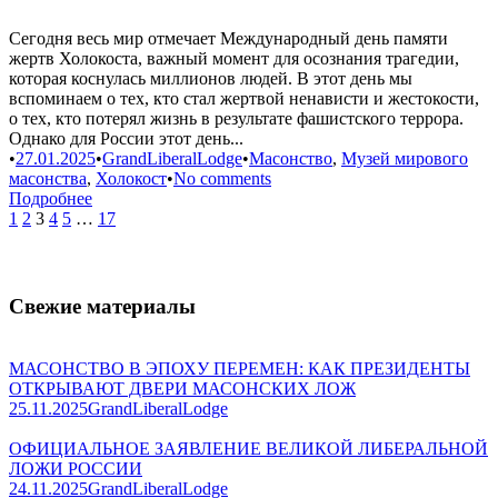
Сегодня весь мир отмечает Международный день памяти
жертв Холокоста, важный момент для осознания трагедии,
которая коснулась миллионов людей. В этот день мы
вспоминаем о тех, кто стал жертвой ненависти и жестокости,
о тех, кто потерял жизнь в результате фашистского террора.
Однако для России этот день...
•
27.01.2025
•
GrandLiberalLodge
•
Масонство
,
Музей мирового
масонства
,
Холокост
•
No comments
Подробнее
1
2
3
4
5
…
17
Свежие материалы
МАСОНСТВО В ЭПОХУ ПЕРЕМЕН: КАК ПРЕЗИДЕНТЫ
ОТКРЫВАЮТ ДВЕРИ МАСОНСКИХ ЛОЖ
25.11.2025
GrandLiberalLodge
ОФИЦИАЛЬНОЕ ЗАЯВЛЕНИЕ ВЕЛИКОЙ ЛИБЕРАЛЬНОЙ
ЛОЖИ РОССИИ
24.11.2025
GrandLiberalLodge