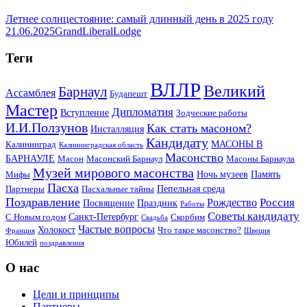
Летнее солнцестояние: самый длинный день в 2025 году
21.06.2025
GrandLiberalLodge
Теги
ВЛЛР
Великий
Барнаул
Ассамблея
Будапешт
Мастер
Дипломатия
Вступление
Зодческие работы
И.И.Ползунов
Как стать масоном?
Инсталляция
Кандидату
МАСОНЫ В
Калининград
Калининградская область
Масонство
БАРНАУЛЕ
Масон
Масонский Барнаул
Масоны Барнаула
Музей мирового масонства
Ночь музеев
Память
Мифы
Пасха
Пепельная среда
Партнеры
Пасхальные тайны
Поздравление
Россия
Рождество
Посвящение
Праздник
Работы
Советы кандидату
Санкт-Петербург
С Новым годом
Скорбим
Свадьба
Частые вопросы
Холокост
Что такое масонство?
Франция
Швеция
Юбилей
поздравления
О нас
Цели и принципы
Партнеры